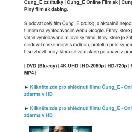
Čung_E cz titulky | Čung_E Online Film sk | Čung
Plný film sk dabing.
Sledovat celý film Čung_E (2023) je aktuálně nejobl
filmem na vyhledávacím webu Google. Filmy, které 
velmi vyhledávané milovníky filmů, filmy, které je zá
sledovat o víkendech s rodinou, přáteli a přítelkyně
li se zbavit nudy, která se vám stane po únavě z prá
| DVD (Blu-ray) | 4K UHD | HD-2080p | HD-720p | 
MP4 |
► 
Klikněte zde pro shlédnutí filmu Čung_E - Onli
zdarma v HD
► 
Klikněte zde pro shlédnutí filmu Čung_E - Onli
zdarma v HD