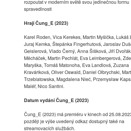
rozpoutat v moderním světě svou jedinečnou formu 
spravedlnosti
Hrají Čung_E (2023)
Karel Roden, Vica Kerekes, Martin Myšička, Lukáš L
Juraj Kemka, Štepánka Fingerhutová, Jaroslav Duše
Geislerová, Vlado Černý, Anna Šišková, Jiří Dvořák
Měcháček, Martin Pechlát, Eva Leimbergerová, Zde
Maryška, Tomáš Matonoha, Eva Landlová, Zuzana 
Kraváriková, Oliver Oswald, Daniel Olbrychski, Ma
Trzebiatowska, Magdalena Nieć, Przemysław Kapsa
Maléř, Nico Santini.
Datum vydání Čung_E (2023)
Čung_E (2023) má premiéru v kinech od 25.08.2023
později je výše uvedený odkaz dostupný také na 
streamovacích službách.