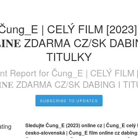
Čung_E | CELÝ FILM [2023] 
𝐋𝐈𝐍𝐄 ZDARMA CZ/SK DABIN
TITULKY
ent Report for
Čung_E | CELÝ FILM 
𝐋𝐈𝐍𝐄 ZDARMA CZ/SK DABING I TI
SUBSCRIBE TO UPDATES
ating
Sledujte Čung_E (2023) online cz | Čung_E celý f
česko-slovenská | Čung_E film online cz dabing |