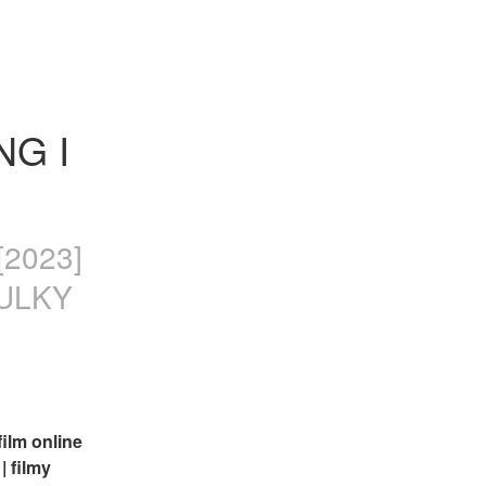
G I 
[2023]
TULKY
ilm online 
 filmy 