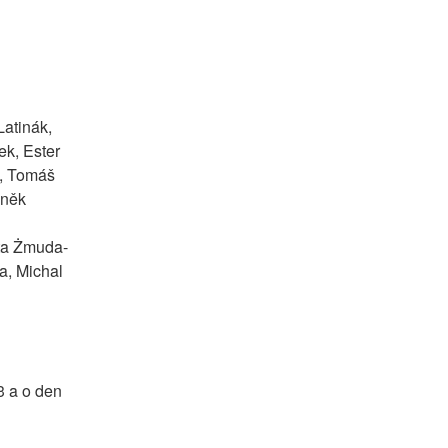
atinák, 
k, Ester 
, Tomáš 
něk 
rta Żmuda-
, Michal 
 a o den 