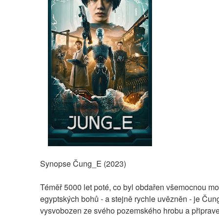
Synopse Čung_E (2023)
Téměř 5000 let poté, co byl obdařen všemocnou moc
egyptských bohů - a stejně rychle uvězněn - je Čung
vysvobozen ze svého pozemského hrobu a připrave