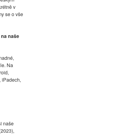
rétně v 
y se o vše 
 na naše 
nadné, 
le. Na 
oid, 
 iPadech, 
i naše 
2023), 