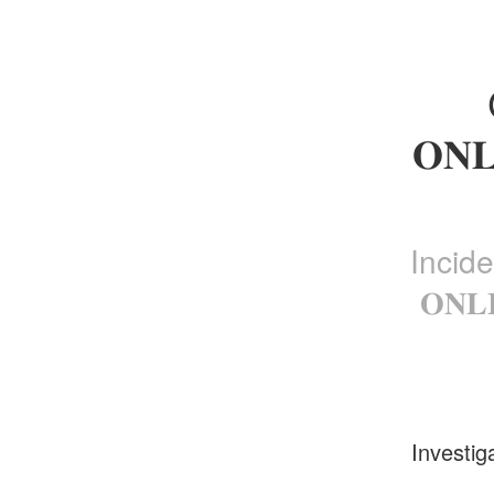
𝐎𝐍
Incid
𝐎𝐍
Investig