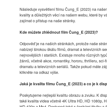
Následuje vysvětlení filmu Čung_E (2023) na naše
kvality a důležitých věcí na našem webu, které by v
zajímat o přístup na naše stránky.
Kde můžete zhlédnout film Čung_E (2023)?
Odpověď je na našich stránkách, protože naše strán
nabízejí širokou škálu filmů, dramat a televizních seri
nejnovějších i starších. Existuje mnoho různých typů
žánrů, včetně akce, romantiky, hororu, thrilleru, sci-fi
dramatu a televizních seriálů. Takže pokud máte záj
klikněte na odkaz výše.
Jaká je kvalita filmu Čung_E (2023) a co je k dis
Poskytujeme nejlepší kvalitu obrazu a zvuku. K dispo
také kvalita videa včetně 4K Ultra HD, HD 1080p, H
HD 420p a Mp4. Dostupné také s českými titulky a 