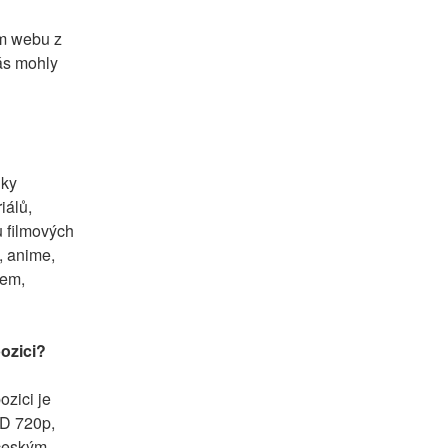
m webu z 
ás mohly 
ky 
álů, 
 filmových 
, anime, 
em, 
pozici?
zici je 
D 720p, 
českým 