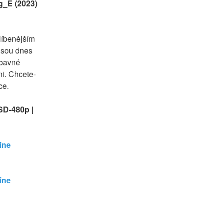
_E (2023) 
íbenějším 
jsou dnes 
bavné 
mi. Chcete-
ce.
SD-480p | 
ne 
ne 